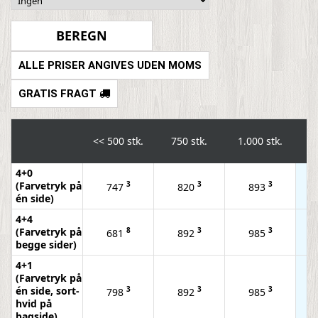
ALLE PRISER ANGIVES UDEN MOMS
GRATIS FRAGT
<<
500 stk.
750 stk.
1.000 stk.
2.
4+0
(Farvetryk på
3
3
3
747
820
893
én side)
4+4
(Farvetryk på
8
3
3
681
892
985
begge sider)
4+1
(Farvetryk på
én side, sort-
3
3
3
798
892
985
hvid på
bagside)