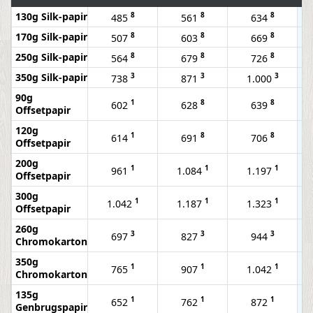
130g Silk-papir
8
8
8
485
561
634
170g Silk-papir
8
8
8
507
603
669
250g Silk-papir
8
8
8
564
679
726
350g Silk-papir
3
3
3
738
871
1.000
90g
1
8
8
602
628
639
Offsetpapir
120g
1
8
8
614
691
706
Offsetpapir
200g
1
1
1
961
1.084
1.197
Offsetpapir
300g
1
1
1
1.042
1.187
1.323
Offsetpapir
260g
3
3
3
697
827
944
Chromokarton
350g
1
1
1
765
907
1.042
Chromokarton
135g
1
1
1
652
762
872
Genbrugspapir