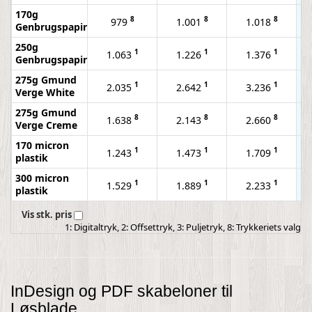
170g
8
8
8
979
1.001
1.018
Genbrugspapir
250g
1
1
1
1.063
1.226
1.376
Genbrugspapir
275g Gmund
1
1
1
2.035
2.642
3.236
Verge White
275g Gmund
8
8
8
1.638
2.143
2.660
Verge Creme
170 micron
1
1
1
1.243
1.473
1.709
plastik
300 micron
1
1
1
1.529
1.889
2.233
plastik
Vis stk. pris
1: Digitaltryk, 2: Offsettryk, 3: Puljetryk, 8: Trykkeriets valg
InDesign og PDF skabeloner til
Løsblade