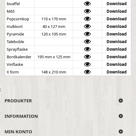
Isvaffel
Download
M65
Download
Popcornkop
110 x 170 mm
Download
Hulkkort
40 x 127 mm
Download
Pyramide
120 x 105 mm
Download
Taleboble
Download
Sprayflaske
Download
Bordkalender
195 mm x 125 mm
Download
Vinflaske
Download
X form
148 x 210 mm
Download
;
PRODUKTER
INFORMATION
MIN KONTO