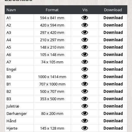
Navn
Format
Vis
Download
A1
594 x 841 mm
Download
A2
420 x 594 mm
Download
A3
297 x 420 mm
Download
A4
210 x 297 mm
Download
A5
148 x 210 mm
Download
A6
105 x 148 mm
Download
A7
74 x 105 mm
Download
Engel
Download
B0
1000 x 1414 mm
Download
B1
707 x 1000 mm
Download
B2
500 x 707 mm
Download
B3
353 x 500 mm
Download
Juletræ
Download
Dørhænger
80 x 200 mm
Download
Hånd
Download
Hjerte
145 x 128 mm
Download