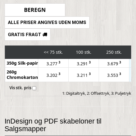
ALLE PRISER ANGIVES UDEN MOMS
GRATIS FRAGT
<<
75 stk.
100 stk.
250 stk.
350g Silk-papir
3
3
3
3.277
3.291
3.679
260g
3
3
3
3.202
3.211
3.553
Chromokarton
Vis stk. pris
1: Digitaltryk, 2: Offsettryk, 3: Puljetryk
InDesign og PDF skabeloner til
Salgsmapper