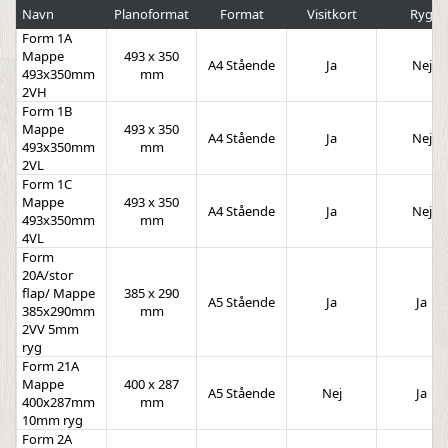
Navn
Planoformat
Format
Visitkort
Ryg
Form 1A
Mappe
493 x 350
A4 Stående
Ja
Nej
493x350mm
mm
2VH
Form 1B
Mappe
493 x 350
A4 Stående
Ja
Nej
493x350mm
mm
2VL
Form 1C
Mappe
493 x 350
A4 Stående
Ja
Nej
493x350mm
mm
4VL
Form
20A/stor
flap/ Mappe
385 x 290
A5 Stående
Ja
Ja
385x290mm
mm
2VV 5mm
ryg
Form 21A
Mappe
400 x 287
A5 Stående
Nej
Ja
400x287mm
mm
10mm ryg
Form 2A