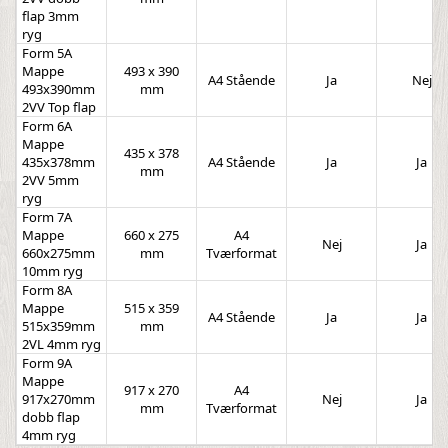
flap 3mm
ryg
Form 5A
Mappe
493 x 390
A4 Stående
Ja
Nej
493x390mm
mm
2VV Top flap
Form 6A
Mappe
435 x 378
435x378mm
A4 Stående
Ja
Ja
mm
2VV 5mm
ryg
Form 7A
Mappe
660 x 275
A4
Nej
Ja
660x275mm
mm
Tværformat
10mm ryg
Form 8A
Mappe
515 x 359
A4 Stående
Ja
Ja
515x359mm
mm
2VL 4mm ryg
Form 9A
Mappe
917 x 270
A4
917x270mm
Nej
Ja
mm
Tværformat
dobb flap
4mm ryg