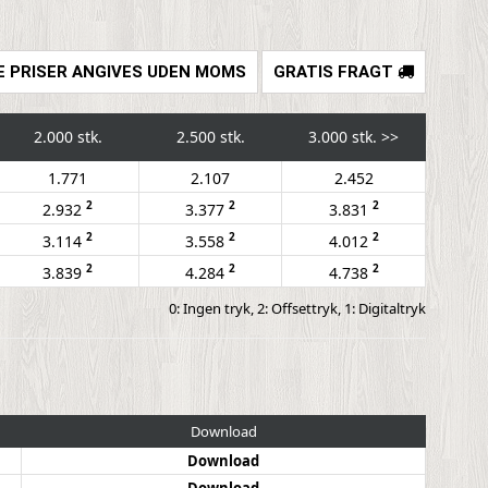
E PRISER ANGIVES UDEN MOMS
GRATIS FRAGT
2.000 stk.
2.500 stk.
3.000 stk.
>>
1.771
2.107
2.452
2
2
2
2.932
3.377
3.831
2
2
2
3.114
3.558
4.012
2
2
2
3.839
4.284
4.738
0: Ingen tryk, 2: Offsettryk, 1: Digitaltryk
Download
Download
Download