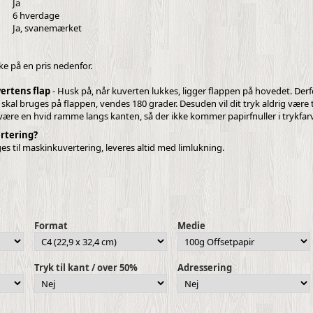
Ja
6 hverdage
Ja, svanemærket
kke på en pris nedenfor.
ertens flap
- Husk på, når kuverten lukkes, ligger flappen på hovedet. Derf
r skal bruges på flappen, vendes 180 grader. Desuden vil dit tryk aldrig være tr
l være en hvid ramme langs kanten, så der ikke kommer papirfnuller i trykfar
rtering?
ges til maskinkuvertering, leveres altid med limlukning.
Format
Medie
Tryk til kant / over 50%
Adressering