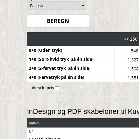
<<
250 
0+0 (Uden tryk)
548
1+0 (Sort-hvid tryk på én side)
1.32
2+0 (2-farvet tryk på én side)
1.50
4+0 (Farvetryk på én side)
1.55
Vis stk. pris
InDesign og PDF skabeloner til Kuv
Navn
C4
C4 maskinkuvert