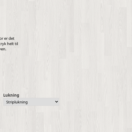
or er det
yk helt til
ven.
Lukning