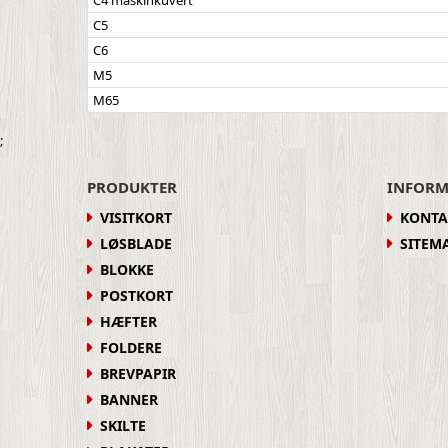
C5
C6
M5
M65
;
PRODUKTER
INFORM
VISITKORT
KONTA
LØSBLADE
SITEM
BLOKKE
POSTKORT
HÆFTER
FOLDERE
BREVPAPIR
BANNER
SKILTE