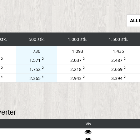
ALL
stk.
500 stk.
1.000 stk.
1.500 stk.
736
1.093
1.435
2
2
2
2
7
1.571
2.037
2.487
2
2
2
2
8
1.752
2.218
2.669
1
1
2
2
1
2.365
2.943
3.394
erter
Vis