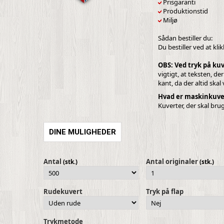
Prisgaranti
Produktionstid
Miljø
Sådan bestiller du:
Du bestiller ved at kli
OBS: Ved tryk på kuv
vigtigt, at teksten, de
kant, da der altid ska
Hvad er maskinkuve
Kuverter, der skal bru
DINE MULIGHEDER
Antal
Antal originaler
(stk.)
(stk.)
Rudekuvert
Tryk på flap
Trykmetode