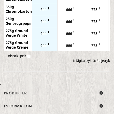
350g
1
1
1
644
666
773
Chromokarton
250g
1
1
1
644
666
773
Genbrugspapir
275g Gmund
1
1
1
644
666
773
Verge White
275g Gmund
1
1
1
644
666
773
Verge Creme
Vis stk. pris
1: Digitaltryk, 3: Puljetryk
;
PRODUKTER
INFORMATION