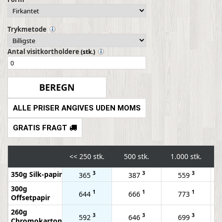
Trykmetode
Antal visitkortholdere
(stk.)
ALLE PRISER ANGIVES UDEN MOMS
GRATIS FRAGT
<<
250 stk.
500 stk.
1.000 stk.
350g Silk-papir
3
3
3
365
387
559
300g
1
1
1
644
666
773
Offsetpapir
260g
3
3
3
592
646
699
Chromokarton